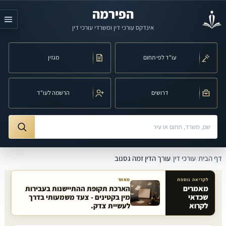
לג לתוכן הראשי
הפירמה
אינדקס עורכי דין ומשרדי עורכי דין
עו"ד לפי תחום
מגזין
דרושים
הרשמה לעו"ד
חיפוש לפי שם, משרד, תחום משפט או עיר
ורך הדין זמה גסנוב
דף הבית
/
עורכי דין
/
עורך הדין זמה גסנוב
לקריאה נוספת
מאמר
מאמרים
הארכת תקופת ההתיישנות בעבירות
שכדאי
מין בקטינים - צעד משמעותי בדרך
מאמרים קשורים באתר
לקרוא
לעשיית צדק.