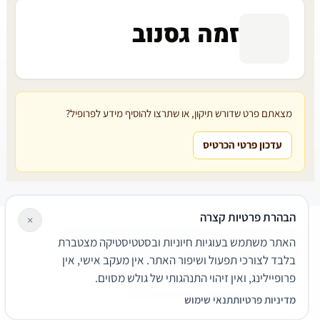
זמה גסנוב
מצאתם פרט שדורש תיקון, או שתרצו להוסיף מידע לפרופיל?
עדכון פרטי הכרטיס
הבהרת פרטיות קצרה
×
עורכי דין
משרדי עורכי דין
קטגוריות
מאמרים
מילון משפטי
האתר משתמש בעוגיות חיוניות ובסטטיסטיקה מצטברת
שירותים משפטיים
דרושים
אודות
צור קשר
נגישות
פרטיות
בלבד לצורכי תפעול ושיפור האתר. אין מעקב אישי, אין
תנאי שימוש
פרופיילינג, ואין זיהוי התנהגותי של גולש מסוים.
© 2026 הפירמה. כל הזכויות שמורות.
מדיניות פרטיות
תנאי שימוש