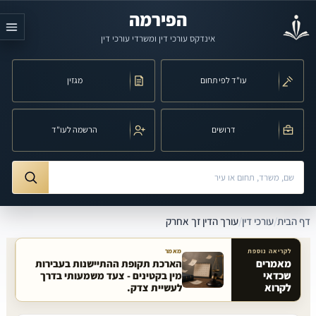
לג לתוכן הראשי
הפירמה
אינדקס עורכי דין ומשרדי עורכי דין
עו"ד לפי תחום
מגזין
דרושים
הרשמה לעו"ד
חיפוש לפי שם, משרד, תחום משפט או עיר
ורך הדין זך אחרק
דף הבית
/
עורכי דין
/
עורך הדין זך אחרק
לקריאה נוספת
מאמר
מאמרים
הארכת תקופת ההתיישנות בעבירות
שכדאי
מין בקטינים - צעד משמעותי בדרך
מאמרים קשורים באתר
לקרוא
לעשיית צדק.