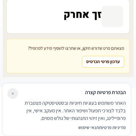
זך אחרק
מצאתם פרט שדורש תיקון, או שתרצו להוסיף מידע לפרופיל?
עדכון פרטי הכרטיס
הבהרת פרטיות קצרה
×
עורכי דין
משרדי עורכי דין
קטגוריות
מאמרים
מילון משפטי
האתר משתמש בעוגיות חיוניות ובסטטיסטיקה מצטברת
שירותים משפטיים
דרושים
אודות
צור קשר
נגישות
פרטיות
בלבד לצורכי תפעול ושיפור האתר. אין מעקב אישי, אין
תנאי שימוש
פרופיילינג, ואין זיהוי התנהגותי של גולש מסוים.
© 2026 הפירמה. כל הזכויות שמורות.
מדיניות פרטיות
תנאי שימוש