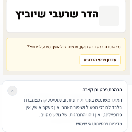
הדר שרעבי שיוביץ
מצאתם פרט שדורש תיקון, או שתרצו להוסיף מידע לפרופיל?
עדכון פרטי הכרטיס
הבהרת פרטיות קצרה
×
עורכי דין
משרדי עורכי דין
קטגוריות
מאמרים
מילון משפטי
האתר משתמש בעוגיות חיוניות ובסטטיסטיקה מצטברת
שירותים משפטיים
דרושים
אודות
צור קשר
נגישות
פרטיות
בלבד לצורכי תפעול ושיפור האתר. אין מעקב אישי, אין
תנאי שימוש
פרופיילינג, ואין זיהוי התנהגותי של גולש מסוים.
© 2026 הפירמה. כל הזכויות שמורות.
מדיניות פרטיות
תנאי שימוש