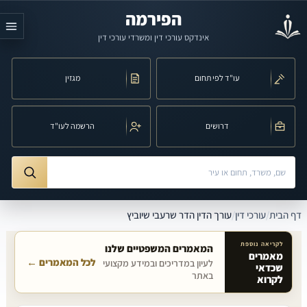
לג לתוכן הראשי
הפירמה
אינדקס עורכי דין ומשרדי עורכי דין
עו"ד לפי תחום
מגזין
דרושים
הרשמה לעו"ד
חיפוש לפי שם, משרד, תחום משפט או עיר
ורך הדין הדר שרעבי שיוביץ
דף הבית
/
עורכי דין
/
עורך הדין הדר שרעבי שיוביץ
לקריאה נוספת
המאמרים המשפטיים שלנו
מאמרים
לכל המאמרים ←
לעיון במדריכים ובמידע מקצועי
שכדאי
מאמרים קשורים באתר
באתר
לקרוא