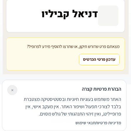
דניאל קביליו
מצאתם פרט שדורש תיקון, או שתרצו להוסיף מידע לפרופיל?
עדכון פרטי הכרטיס
הבהרת פרטיות קצרה
×
עורכי דין
משרדי עורכי דין
קטגוריות
מאמרים
מילון משפטי
האתר משתמש בעוגיות חיוניות ובסטטיסטיקה מצטברת
שירותים משפטיים
דרושים
אודות
צור קשר
נגישות
פרטיות
בלבד לצורכי תפעול ושיפור האתר. אין מעקב אישי, אין
תנאי שימוש
פרופיילינג, ואין זיהוי התנהגותי של גולש מסוים.
© 2026 הפירמה. כל הזכויות שמורות.
מדיניות פרטיות
תנאי שימוש