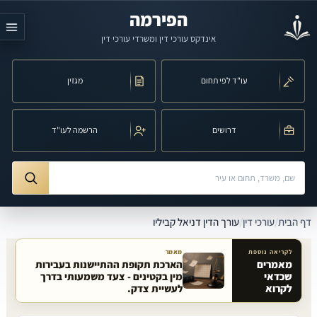
לג לתוכן הראשי
הפירמה
אינדקס עורכי דין ומשרדי עורכי דין
עו"ד לפי תחום
מגזין
דרושים
הרשמה לעו"ד
חיפוש לפי שם, משרד, תחום משפט או עיר
ורך הדין דניאל קביליו
דף הבית
/
עורכי דין
/
עורך הדין דניאל קביליו
לקריאה נוספת
מאמר
מאמרים
הארכת תקופת ההתיישנות בעבירות
שכדאי
מין בקטינים - צעד משמעותי בדרך
מאמרים קשורים באתר
לקרוא
לעשיית צדק.