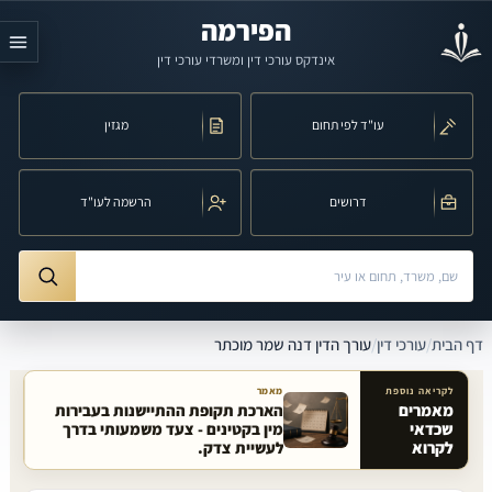
לג לתוכן הראשי
הפירמה
אינדקס עורכי דין ומשרדי עורכי דין
עו"ד לפי תחום
מגזין
דרושים
הרשמה לעו"ד
חיפוש לפי שם, משרד, תחום משפט או עיר
ורך הדין דנה שמר מוכתר
דף הבית
/
עורכי דין
/
עורך הדין דנה שמר מוכתר
לקריאה נוספת
מאמר
מאמרים
הארכת תקופת ההתיישנות בעבירות
שכדאי
מין בקטינים - צעד משמעותי בדרך
מאמרים קשורים באתר
לקרוא
לעשיית צדק.