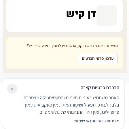
דן קיש
מצאתם פרט שדורש תיקון, או שתרצו להוסיף מידע לפרופיל?
עדכון פרטי הכרטיס
הבהרת פרטיות קצרה
×
עורכי דין
משרדי עורכי דין
קטגוריות
מאמרים
מילון משפטי
האתר משתמש בעוגיות חיוניות ובסטטיסטיקה מצטברת
שירותים משפטיים
דרושים
אודות
צור קשר
נגישות
פרטיות
בלבד לצורכי תפעול ושיפור האתר. אין מעקב אישי, אין
תנאי שימוש
פרופיילינג, ואין זיהוי התנהגותי של גולש מסוים.
© 2026 הפירמה. כל הזכויות שמורות.
מדיניות פרטיות
תנאי שימוש