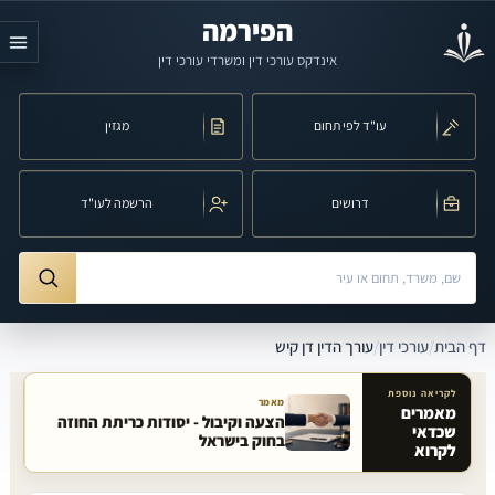
לג לתוכן הראשי
הפירמה
אינדקס עורכי דין ומשרדי עורכי דין
עו"ד לפי תחום
מגזין
דרושים
הרשמה לעו"ד
חיפוש לפי שם, משרד, תחום משפט או עיר
ורך הדין דן קיש
דף הבית
/
עורכי דין
/
עורך הדין דן קיש
לקריאה נוספת
מאמר
מאמרים
הצעה וקיבול - יסודות כריתת החוזה
שכדאי
מאמרים קשורים באתר
בחוק בישראל
לקרוא