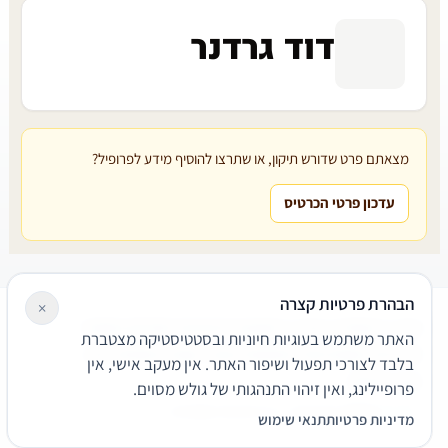
דוד גרדנר
מצאתם פרט שדורש תיקון, או שתרצו להוסיף מידע לפרופיל?
עדכון פרטי הכרטיס
הבהרת פרטיות קצרה
×
עורכי דין
משרדי עורכי דין
קטגוריות
מאמרים
מילון משפטי
האתר משתמש בעוגיות חיוניות ובסטטיסטיקה מצטברת
שירותים משפטיים
דרושים
אודות
צור קשר
נגישות
פרטיות
בלבד לצורכי תפעול ושיפור האתר. אין מעקב אישי, אין
תנאי שימוש
פרופיילינג, ואין זיהוי התנהגותי של גולש מסוים.
© 2026 הפירמה. כל הזכויות שמורות.
מדיניות פרטיות
תנאי שימוש