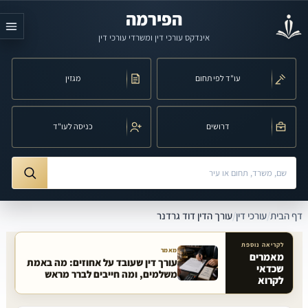
לג לתוכן הראשי
הפירמה
אינדקס עורכי דין ומשרדי עורכי דין
עו"ד לפי תחום
מגזין
דרושים
כניסה לעו"ד
חיפוש לפי שם, משרד, תחום משפט או עיר
ורך הדין דוד גרדנר
דף הבית
/
עורכי דין
/
עורך הדין דוד גרדנר
לקריאה נוספת
מאמר
מאמרים
עורך דין שעובד על אחוזים: מה באמת
שכדאי
מאמרים קשורים באתר
משלמים, ומה חייבים לברר מראש
לקרוא