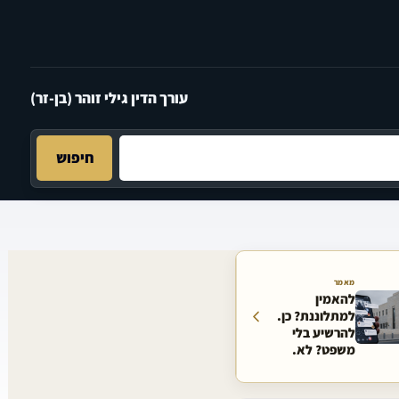
עורך הדין גילי זוהר (בן-זר)
חיפוש
מאמר
להאמין
למתלוננת? כן.
להרשיע בלי
משפט? לא.