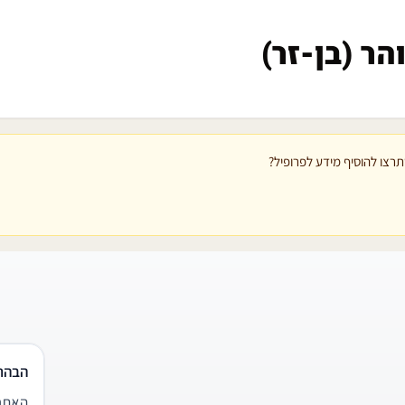
והר (בן-זר)
רצו להוסיף מידע לפרופיל?
הבהר
האתר 