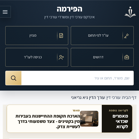
לג לתוכן הראשי
הפירמה
אינדקס עורכי דין ומשרדי עורכי דין
עו"ד לפי תחום
מגזין
דרושים
כניסה לעו"ד
חיפוש לפי שם, משרד, תחום משפט או עיר
ורך הדין גיא גריאני
דף הבית
/
עורכי דין
/
עורך הדין גיא גריאני
לקריאה נוספת
מאמר
מאמרים
הארכת תקופת ההתיישנות בעבירות
שכדאי
מין בקטינים - צעד משמעותי בדרך
מאמרים קשורים באתר
לקרוא
לעשיית צדק.