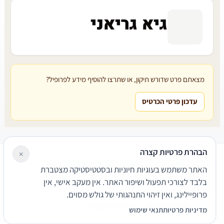
גיא גריאני
מצאתם פרט שדורש תיקון, או שתרצו להוסיף מידע לפרופיל?
עדכון פרטי הכרטיס
הבהרת פרטיות קצרה
×
עורכי דין
משרדי עורכי דין
קטגוריות
מאמרים
מילון משפטי
האתר משתמש בעוגיות חיוניות ובסטטיסטיקה מצטברת
שירותים משפטיים
דרושים
אודות
צור קשר
נגישות
פרטיות
בלבד לצורכי תפעול ושיפור האתר. אין מעקב אישי, אין
תנאי שימוש
פרופיילינג, ואין זיהוי התנהגותי של גולש מסוים.
© 2026 הפירמה. כל הזכויות שמורות.
מדיניות פרטיות
תנאי שימוש