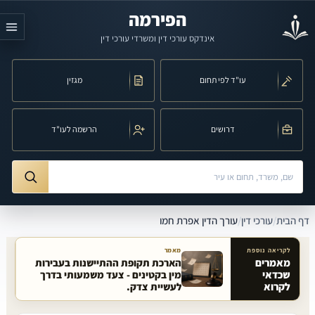
לג לתוכן הראשי
הפירמה
אינדקס עורכי דין ומשרדי עורכי דין
עו"ד לפי תחום
מגזין
דרושים
הרשמה לעו"ד
חיפוש לפי שם, משרד, תחום משפט או עיר
ורך הדין אפרת חמו
דף הבית
/
עורכי דין
/
עורך הדין אפרת חמו
לקריאה נוספת
מאמר
מאמרים
הארכת תקופת ההתיישנות בעבירות
שכדאי
מין בקטינים - צעד משמעותי בדרך
מאמרים קשורים באתר
לקרוא
לעשיית צדק.