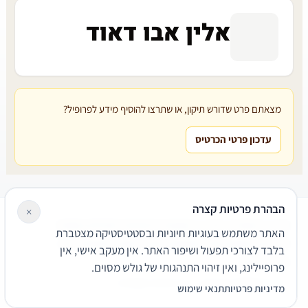
אלין אבו דאוד
מצאתם פרט שדורש תיקון, או שתרצו להוסיף מידע לפרופיל?
עדכון פרטי הכרטיס
הבהרת פרטיות קצרה
×
עורכי דין
משרדי עורכי דין
קטגוריות
מאמרים
מילון משפטי
האתר משתמש בעוגיות חיוניות ובסטטיסטיקה מצטברת
שירותים משפטיים
דרושים
אודות
צור קשר
נגישות
פרטיות
בלבד לצורכי תפעול ושיפור האתר. אין מעקב אישי, אין
תנאי שימוש
פרופיילינג, ואין זיהוי התנהגותי של גולש מסוים.
© 2026 הפירמה. כל הזכויות שמורות.
מדיניות פרטיות
תנאי שימוש