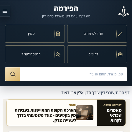
לג לתוכן הראשי
הפירמה
אינדקס עורכי דין ומשרדי עורכי דין
עו"ד לפי תחום
מגזין
דרושים
הרשמה לעו"ד
חיפוש לפי שם, משרד, תחום משפט או עיר
ורך הדין אלין אבו דאוד
דף הבית
/
עורכי דין
/
עורך הדין אלין אבו דאוד
לקריאה נוספת
מאמר
מאמרים
הארכת תקופת ההתיישנות בעבירות
שכדאי
מין בקטינים - צעד משמעותי בדרך
מאמרים קשורים באתר
לקרוא
לעשיית צדק.