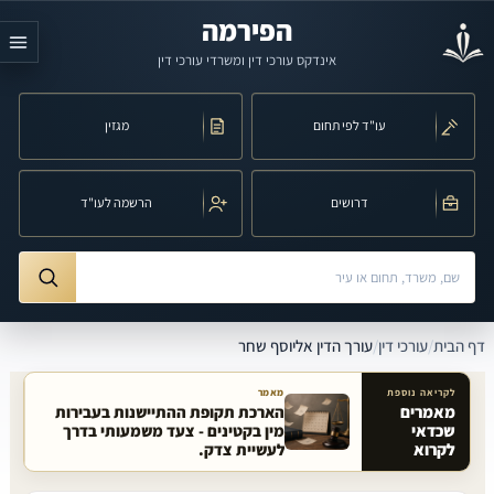
לג לתוכן הראשי
הפירמה
אינדקס עורכי דין ומשרדי עורכי דין
עו"ד לפי תחום
מגזין
דרושים
הרשמה לעו"ד
חיפוש לפי שם, משרד, תחום משפט או עיר
ורך הדין אליוסף שחר
דף הבית
/
עורכי דין
/
עורך הדין אליוסף שחר
לקריאה נוספת
מאמר
מאמרים
הארכת תקופת ההתיישנות בעבירות
שכדאי
מין בקטינים - צעד משמעותי בדרך
מאמרים קשורים באתר
לקרוא
לעשיית צדק.