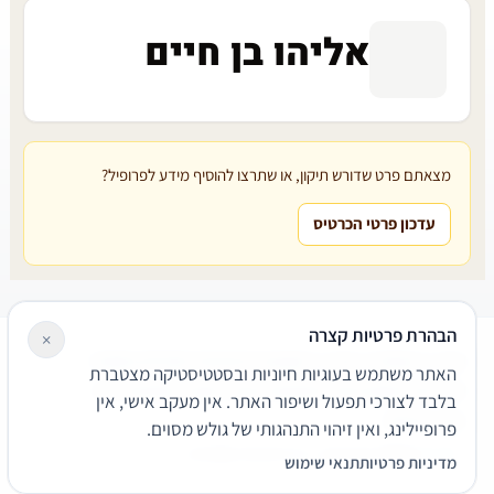
אליהו בן חיים
מצאתם פרט שדורש תיקון, או שתרצו להוסיף מידע לפרופיל?
עדכון פרטי הכרטיס
הבהרת פרטיות קצרה
×
עורכי דין
משרדי עורכי דין
קטגוריות
מאמרים
מילון משפטי
האתר משתמש בעוגיות חיוניות ובסטטיסטיקה מצטברת
שירותים משפטיים
דרושים
אודות
צור קשר
נגישות
פרטיות
בלבד לצורכי תפעול ושיפור האתר. אין מעקב אישי, אין
תנאי שימוש
פרופיילינג, ואין זיהוי התנהגותי של גולש מסוים.
© 2026 הפירמה. כל הזכויות שמורות.
מדיניות פרטיות
תנאי שימוש