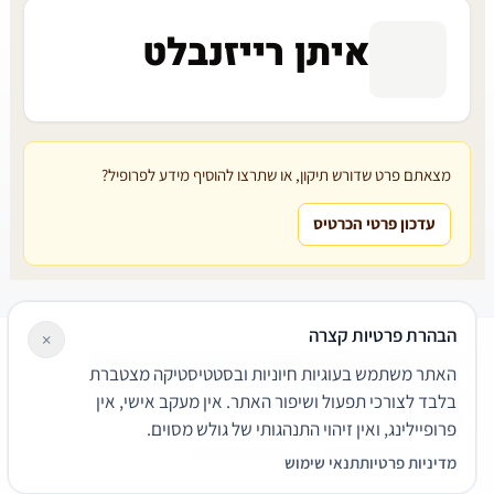
איתן רייזנבלט
מצאתם פרט שדורש תיקון, או שתרצו להוסיף מידע לפרופיל?
עדכון פרטי הכרטיס
הבהרת פרטיות קצרה
×
עורכי דין
משרדי עורכי דין
קטגוריות
מאמרים
מילון משפטי
האתר משתמש בעוגיות חיוניות ובסטטיסטיקה מצטברת
שירותים משפטיים
דרושים
אודות
צור קשר
נגישות
פרטיות
בלבד לצורכי תפעול ושיפור האתר. אין מעקב אישי, אין
תנאי שימוש
פרופיילינג, ואין זיהוי התנהגותי של גולש מסוים.
© 2026 הפירמה. כל הזכויות שמורות.
מדיניות פרטיות
תנאי שימוש