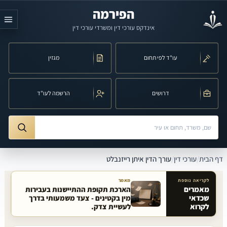
לג לתוכן הראשי
הפירמה
אינדקס עורכי דין ומשרדי עורכי דין
עו"ד לפי תחום
מגזין
דרושים
הרשמה לעו"ד
חיפוש לפי שם, משרד, תחום משפט או עיר
ורך הדין איתן רייזנבלט
דף הבית
/
עורכי דין
/
עורך הדין איתן רייזנבלט
לקריאה נוספת
מאמר
מאמרים
הארכת תקופת ההתיישנות בעבירות
שכדאי
מין בקטינים - צעד משמעותי בדרך
מאמרים קשורים באתר
לקרוא
לעשיית צדק.