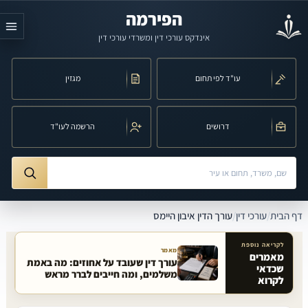
לג לתוכן הראשי
הפירמה
אינדקס עורכי דין ומשרדי עורכי דין
עו"ד לפי תחום
מגזין
דרושים
הרשמה לעו"ד
חיפוש לפי שם, משרד, תחום משפט או עיר
ורך הדין איבון היימס
דף הבית
/
עורכי דין
/
עורך הדין איבון היימס
לקריאה נוספת
מאמר
מאמרים
עורך דין שעובד על אחוזים: מה באמת
שכדאי
מאמרים קשורים באתר
משלמים, ומה חייבים לברר מראש
לקרוא