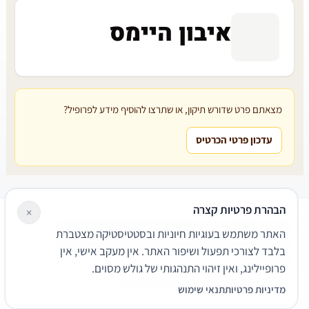
איבון היימס
מצאתם פרט שדורש תיקון, או שתרצו להוסיף מידע לפרופיל?
עדכון פרטי הכרטיס
הבהרת פרטיות קצרה
×
עורכי דין
משרדי עורכי דין
קטגוריות
מאמרים
מילון משפטי
האתר משתמש בעוגיות חיוניות ובסטטיסטיקה מצטברת
שירותים משפטיים
דרושים
אודות
צור קשר
נגישות
פרטיות
בלבד לצורכי תפעול ושיפור האתר. אין מעקב אישי, אין
תנאי שימוש
פרופיילינג, ואין זיהוי התנהגותי של גולש מסוים.
© 2026 הפירמה. כל הזכויות שמורות.
מדיניות פרטיות
תנאי שימוש